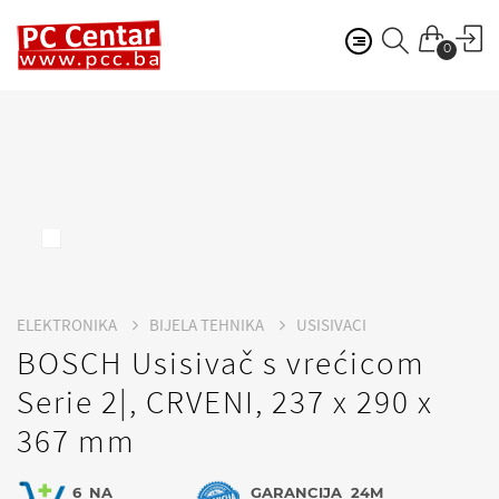
0
ELEKTRONIKA
BIJELA TEHNIKA
USISIVACI
BOSCH Usisivač s vrećicom
Serie 2|, CRVENI, 237 x 290 x
367 mm
6
NA
GARANCIJA
24M