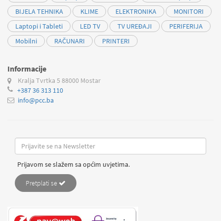
BIJELA TEHNIKA
KLIME
ELEKTRONIKA
MONITORI
Laptopi i Tableti
LED TV
TV UREĐAJI
PERIFERIJA
Mobilni
RAČUNARI
PRINTERI
Informacije
Kralja Tvrtka 5
88000 Mostar
+387 36 313 110
info@pcc.ba
Prijavom se slažem sa općim uvjetima.
Pretplati se