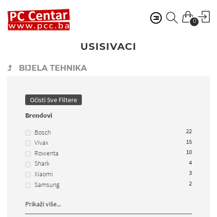
0
USISIVACI
BIJELA TEHNIKA
Očisti Sve Filtere
Brendovi
22
Bosch
15
Vivax
10
Rowenta
4
Shark
3
Xiaomi
2
Samsung
Prikaži više...