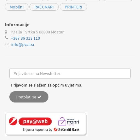
Mobilni
RAČUNARI
PRINTERI
Informacije
Kralja Tvrtka 5
88000 Mostar
+387 36 313 110
info@pcc.ba
Prijavom se slažem sa općim uvjetima.
Pretplati se