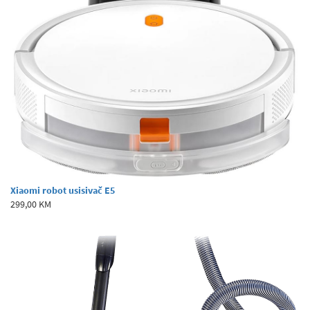
Xiaomi robot usisivač E5
299,00 KM