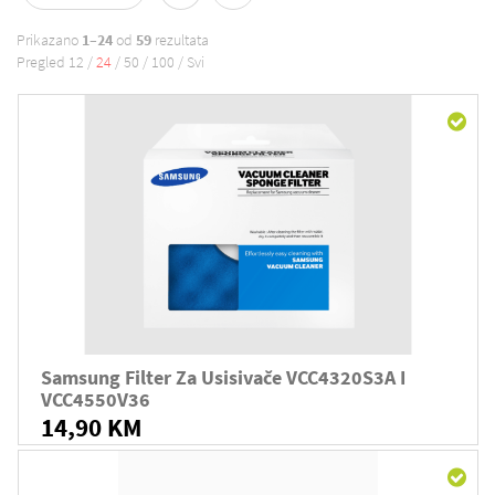
Prikazano
1–24
od
59
rezultata
Pregled
12
/
24
/
50
/
100
/
Svi
Samsung Filter Za Usisivače VCC4320S3A I
VCC4550V36
14,90 KM