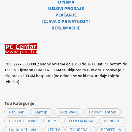
O NAMA
USLOVI PRODAJE
PLAĆANJE
IZJAVA O PRIVATNOSTI
REKLAMACIJE
PDV: 227788030001; Radno vrijeme od 10:00 do 18:00 sati. Subotom do
15:00h. Cijene su IZRAŽENE u KM sa uključenim PDV-om. Dostava je 7
KM, preko 100 KM besplatna(ne odnosi se na klima uređaje i bijelu
tehniku)
Top Kategorije
Racunari
Laptopi
HARDWARE
Polovni laptopi
BIJELA TEHNIKA
KLIME
ELEKTRONIKA
MONITORI
Laptopi i Tableti
LED TV
TV UREĐAJI
PERIFERIJA