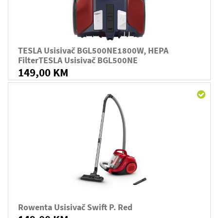
TESLA Usisivač BGL500NE1800W, HEPA
FilterTESLA Usisivač BGL500NE
149,00 KM
Rowenta Usisivač Swift P. Red