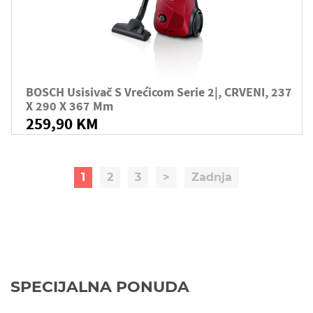
BOSCH Usisivač S Vrećicom Serie 2|, CRVENI, 237
X 290 X 367 Mm
259,90 KM
1
2
3
>
Zadnja
SPECIJALNA PONUDA