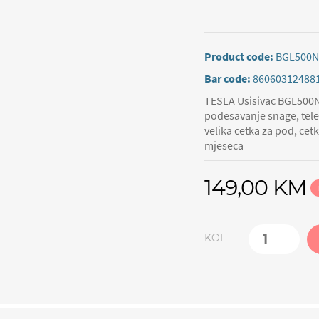
Product code:
BGL500N
Bar code:
86060312488
TESLA Usisivac BGL500N
podesavanje snage, teles
velika cetka za pod, cet
mjeseca
149,00 KM
KOL