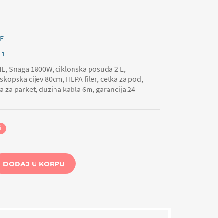
E
11
E, Snaga 1800W, ciklonska posuda 2 L,
kopska cijev 80cm, HEPA filer, cetka za pod,
ka za parket, duzina kabla 6m, garancija 24
i
DODAJ U KORPU