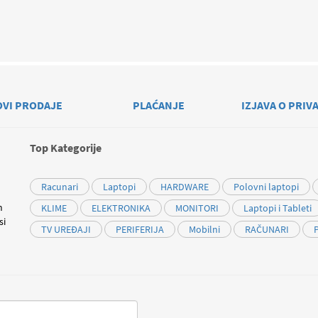
OVI PRODAJE
PLAĆANJE
IZJAVA O PRIV
Top Kategorije
Racunari
Laptopi
HARDWARE
Polovni laptopi
m
KLIME
ELEKTRONIKA
MONITORI
Laptopi i Tableti
si
TV UREĐAJI
PERIFERIJA
Mobilni
RAČUNARI