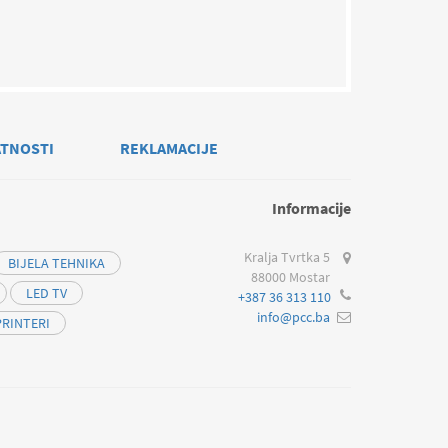
ATNOSTI
REKLAMACIJE
Informacije
Kralja Tvrtka 5
BIJELA TEHNIKA
88000 Mostar
LED TV
+387 36 313 110
info@pcc.ba
PRINTERI