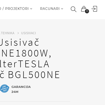
O / PROJEKTORI
RACUNARI
0
A TEHNIKA
USISIVACI
Usisivač
0NE1800W,
ilterTESLA
ač BGL500NE
GARANCIJA
24M