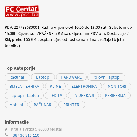
PDV: 227788030001; Radno vrijeme od 10:00 do 18:00 sati. Subotom do
15:00h. Cijene su IZRAŽENE u KM sa uključenim PDV-om. Dostava je 7
KM, preko 100 KM besplatna(ne odnosi se na klima uređaje i bijelu
tehniku)
Top Kategorije
Racunari
Laptopi
HARDWARE
Polovni laptopi
BIJELA TEHNIKA
KLIME
ELEKTRONIKA
MONITORI
Laptopi i Tableti
LED TV
TV UREĐAJI
PERIFERIJA
Mobilni
RAČUNARI
PRINTERI
Informacije
Kralja Tvrtka 5
88000 Mostar
+387 36 313 110