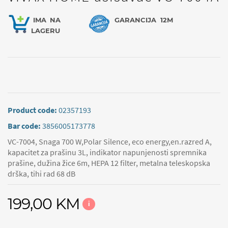
IMA
NA
GARANCIJA
12M
LAGERU
Product code:
02357193
Bar code:
3856005173778
VC-7004, Snaga 700 W,Polar Silence, eco energy,en.razred A,
kapacitet za prašinu 3L, indikator napunjenosti spremnika
prašine, dužina žice 6m, HEPA 12 filter, metalna teleskopska
drška, tihi rad 68 dB
199,00 KM
i