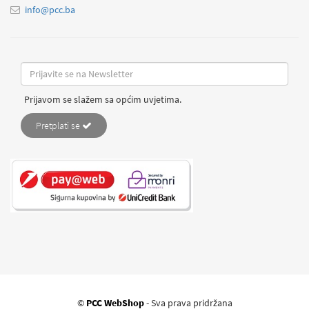
info@pcc.ba
Prijavom se slažem sa općim uvjetima.
Pretplati se
©
PCC WebShop
- Sva prava pridržana