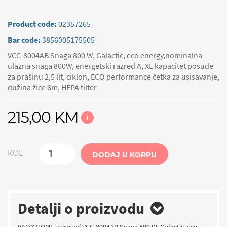
Product code:
02357265
Bar code:
3856005175505
VCC-8004AB Snaga 800 W, Galactic, eco energy,nominalna
ulazna snaga 800W, energetski razred A, XL kapacitet posude
za prašinu 2,5 lit, ciklon, ECO performance četka za usisavanje,
dužina žice 6m, HEPA filter
215,00 KM
i
KOL
DODAJ U KORPU
Detalji o proizvodu
VIVAX HOME usisavač VCC-8004AB Snaga 800 W, Galactic, eco