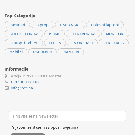
Top Kategorije
Racunari
Laptopi
HARDWARE
Polovni laptopi
BIJELA TEHNIKA
KLIME
ELEKTRONIKA
MONITORI
Laptopi i Tableti
LED TV
TV UREĐAJI
PERIFERIJA
Mobilni
RAČUNARI
PRINTERI
Informacije
Kralja Tvrtka 5
88000 Mostar
+387 36 313 110
info@pcc.ba
Prijavom se slažem sa općim uvjetima.