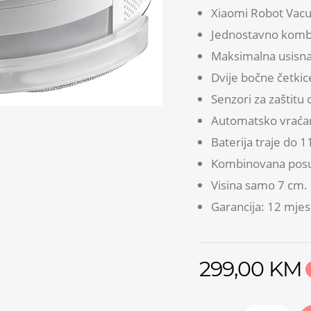
Xiaomi Robot Vacu
Jednostavno kombin
Maksimalna usisna
Dvije bočne četkic
Senzori za zaštitu
Automatsko vraćan
Baterija traje do 
Kombinovana posud
Visina samo 7 cm. 
Garancija: 12 mjes
299,00 KM