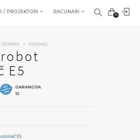
O / PROJEKTORI
RACUNARI
0
A TEHNIKA
USISIVACI
 robot
č E5
GARANCIJA
12
usisivač E5