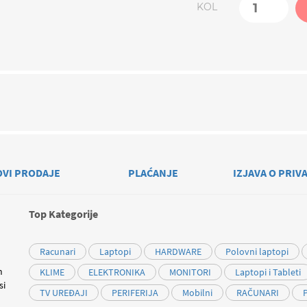
KOL
OVI PRODAJE
PLAĆANJE
IZJAVA O PRIV
Top Kategorije
Racunari
Laptopi
HARDWARE
Polovni laptopi
m
KLIME
ELEKTRONIKA
MONITORI
Laptopi i Tableti
si
TV UREĐAJI
PERIFERIJA
Mobilni
RAČUNARI