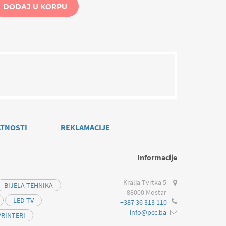
DODAJ U KORPU
ATNOSTI
REKLAMACIJE
Informacije
Kralja Tvrtka 5
BIJELA TEHNIKA
88000 Mostar
LED TV
+387 36 313 110
info@pcc.ba
PRINTERI