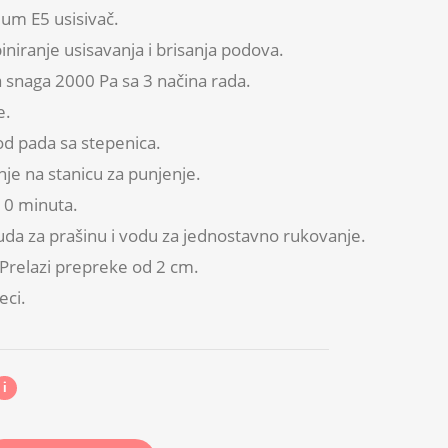
um E5 usisivač.
iranje usisavanja i brisanja podova.
 snaga 2000 Pa sa 3 načina rada.
e.
 od pada sa stepenica.
je na stanicu za punjenje.
110 minuta.
a za prašinu i vodu za jednostavno rukovanje.
Prelazi prepreke od 2 cm.
eci.
i