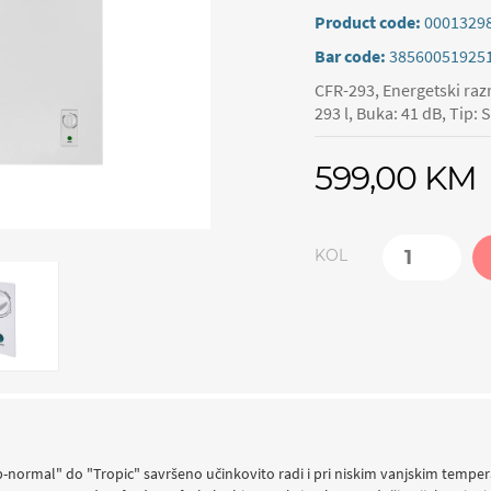
Product code:
0001329
Bar code:
38560051925
CFR-293, Energetski razr
293 l, Buka: 41 dB, Tip:
599,00 KM
KOL
-normal" do "Tropic" savršeno učinkovito radi i pri niskim vanjskim tempera