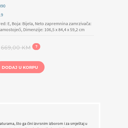
890
19
ed: E, Boja: Bijela, Neto zapremnina zamrzivača:
 Samostojeći, Dimenzije: 106,5 x 84,4 x 59,2 cm
?
669,00 KM
DODAJ U KORPU
turama, što ga čini izvrsnim izborom i za smještaj u