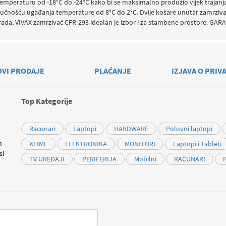
emperaturu od -18°C do -24°C kako bi se maksimalno produžio vijek trajanja n
ogučnošću ugađanja temperature od 8°C do 2°C. Dvije košare unutar zamrziva
 rada, VIVAX zamrzivač CFR-293 idealan je izbor i za stambene prostore. GAR
OVI PRODAJE
PLAĆANJE
IZJAVA O PRIV
Top Kategorije
Racunari
Laptopi
HARDWARE
Polovni laptopi
m
KLIME
ELEKTRONIKA
MONITORI
Laptopi i Tableti
si
TV UREĐAJI
PERIFERIJA
Mobilni
RAČUNARI