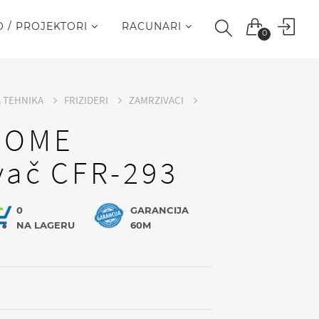
O / PROJEKTORI
RACUNARI
0
A TEHNIKA
FRIZIDERI
ZAMRZIVACI
HOME
vač CFR-293
0
GARANCIJA
NA LAGERU
60M