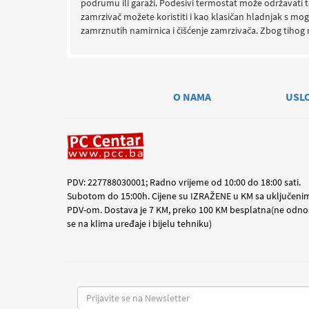
podrumu ili garaži. Podesivi termostat može održavati t
zamrzivač možete koristiti i kao klasičan hladnjak s m
zamrznutih namirnica i čišćenje zamrzivača. Zbog tihog
O NAMA
USL
PDV: 227788030001; Radno vrijeme od 10:00 do 18:00 sati.
Subotom do 15:00h. Cijene su IZRAŽENE u KM sa uključeni
PDV-om. Dostava je 7 KM, preko 100 KM besplatna(ne odno
se na klima uređaje i bijelu tehniku)