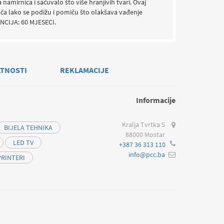
amirnica i sačuvalo što više hranjivih tvari. Ovaj
ča lako se podižu i pomiču što olakšava vađenje
ANCIJA: 60 MJESECI.
ATNOSTI
REKLAMACIJE
Informacije
Kralja Tvrtka 5
BIJELA TEHNIKA
88000 Mostar
LED TV
+387 36 313 110
info@pcc.ba
PRINTERI