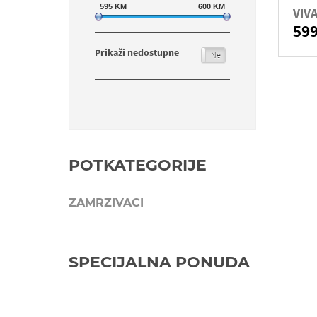
595
KM
600
KM
VIV
59
Prikaži nedostupne
Da
Ne
POTKATEGORIJE
ZAMRZIVACI
SPECIJALNA PONUDA