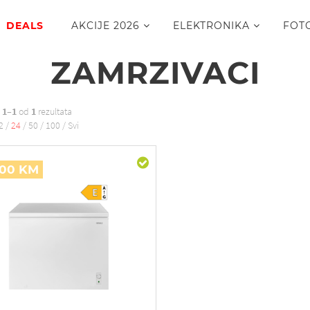
DEALS
AKCIJE 2026
ELEKTRONIKA
FOT
ZAMRZIVACI
o
1–1
od
1
rezultata
2
/
24
/
50
/
100
/
Svi
,00 KM