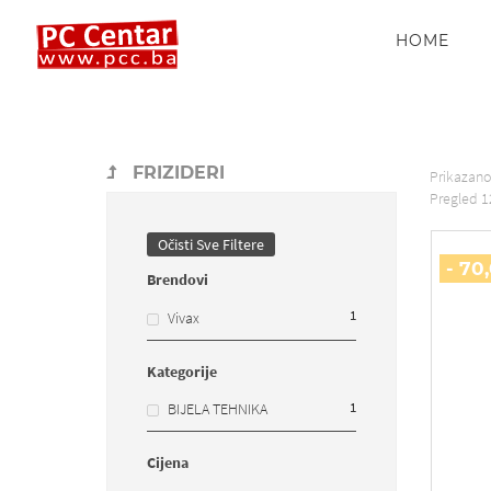
HOME
FRIZIDERI
Prikazan
Pregled
1
Očisti Sve Filtere
- 70
Brendovi
1
Vivax
Kategorije
1
BIJELA TEHNIKA
Cijena