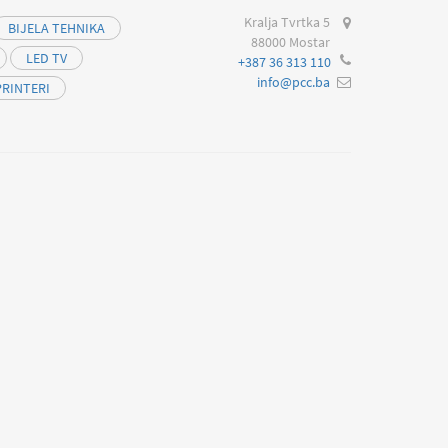
Kralja Tvrtka 5
BIJELA TEHNIKA
88000 Mostar
LED TV
+387 36 313 110
info@pcc.ba
PRINTERI