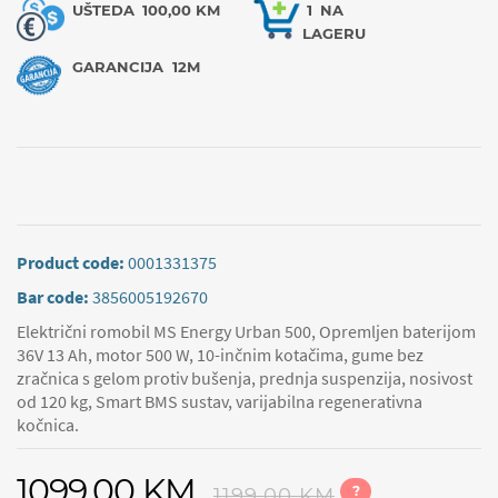
UŠTEDA
100,00 KM
1
NA
LAGERU
GARANCIJA
12M
Product code:
0001331375
Bar code:
3856005192670
Električni romobil MS Energy Urban 500, Opremljen baterijom
36V 13 Ah, motor 500 W, 10-inčnim kotačima, gume bez
zračnica s gelom protiv bušenja, prednja suspenzija, nosivost
od 120 kg, Smart BMS sustav, varijabilna regenerativna
kočnica.
1099,00 KM
?
1199,00 KM