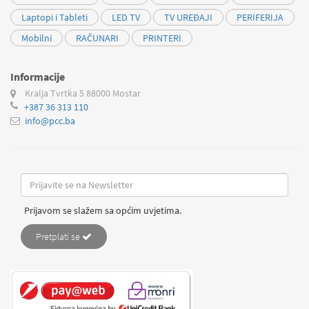
Laptopi i Tableti
LED TV
TV UREĐAJI
PERIFERIJA
Mobilni
RAČUNARI
PRINTERI
Informacije
Kralja Tvrtka 5
88000 Mostar
+387 36 313 110
info@pcc.ba
Prijavom se slažem sa općim uvjetima.
Pretplati se