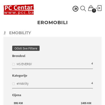
0
EROMOBILI
EMOBILITY
Očisti Sve Filtere
Brendovi
4
MS ENERGY
Kategorije
4
eMobility
Cijena
995
KM
1405
KM