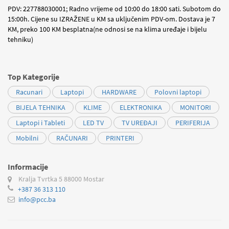
PDV: 227788030001; Radno vrijeme od 10:00 do 18:00 sati. Subotom do
15:00h. Cijene su IZRAŽENE u KM sa uključenim PDV-om. Dostava je 7
KM, preko 100 KM besplatna(ne odnosi se na klima uređaje i bijelu
tehniku)
Top Kategorije
Racunari
Laptopi
HARDWARE
Polovni laptopi
BIJELA TEHNIKA
KLIME
ELEKTRONIKA
MONITORI
Laptopi i Tableti
LED TV
TV UREĐAJI
PERIFERIJA
Mobilni
RAČUNARI
PRINTERI
Informacije
Kralja Tvrtka 5
88000 Mostar
+387 36 313 110
info@pcc.ba