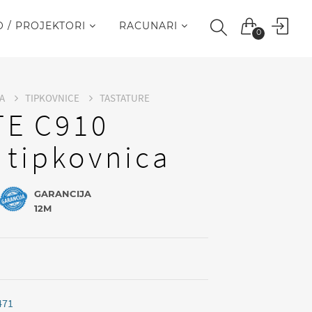
O / PROJEKTORI
RACUNARI
0
JA
TIPKOVNICE
TASTATURE
TE C910
 tipkovnica
GARANCIJA
12M
471