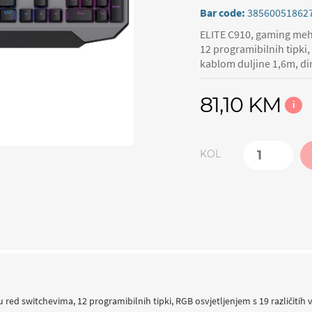
Bar code:
38560051862
ELITE C910, gaming meh
12 programibilnih tipki, 
kablom duljine 1,6m, 
81,10 KM
i
KOL
d switchevima, 12 programibilnih tipki, RGB osvjetljenjem s 19 različitih va