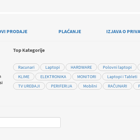
OVI PRODAJE
PLAĆANJE
IZJAVA O PRIV
Top Kategorije
Racunari
Laptopi
HARDWARE
Polovni laptopi
m
KLIME
ELEKTRONIKA
MONITORI
Laptopi i Tableti
si
TV UREĐAJI
PERIFERIJA
Mobilni
RAČUNARI