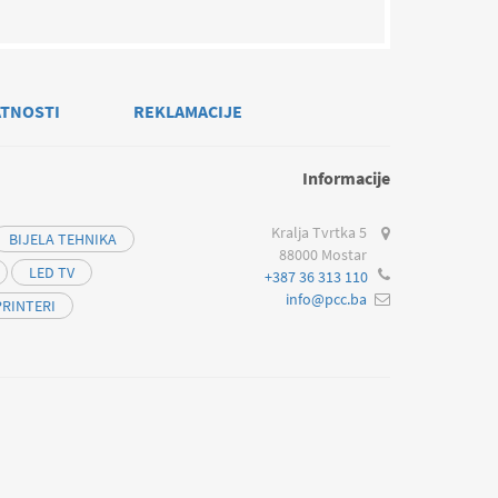
ATNOSTI
REKLAMACIJE
Informacije
Kralja Tvrtka 5
BIJELA TEHNIKA
88000 Mostar
LED TV
+387 36 313 110
info@pcc.ba
PRINTERI