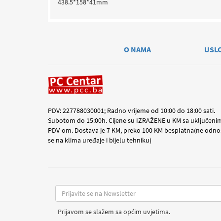
438.5*158*41mm
O NAMA
USL
PDV: 227788030001; Radno vrijeme od 10:00 do 18:00 sati.
Subotom do 15:00h. Cijene su IZRAŽENE u KM sa uključeni
PDV-om. Dostava je 7 KM, preko 100 KM besplatna(ne odno
se na klima uređaje i bijelu tehniku)
Prijavom se slažem sa općim uvjetima.