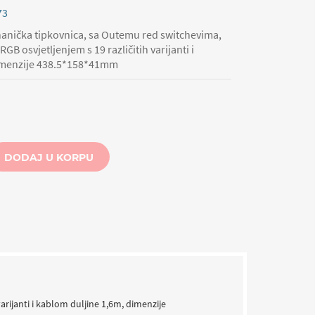
73
anička tipkovnica, sa Outemu red switchevima,
RGB osvjetljenjem s 19 različitih varijanti i
dimenzije 438.5*158*41mm
DODAJ U KORPU
rijanti i kablom duljine 1,6m, dimenzije