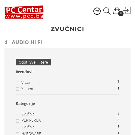
0
ZVUČNICI
AUDIO HI FI
Očisti Sve Filtere
Brendovi
7
Vivax
1
Xiaomi
Kategorije
8
Zvučnici
3
PERIFERIJA
1
Zvučnici
1
HARDWARE