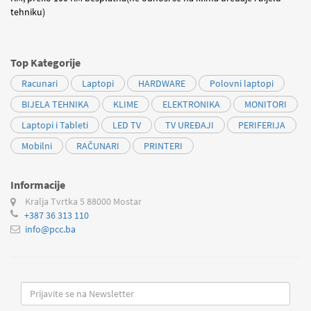
tehniku)
Top Kategorije
Racunari
Laptopi
HARDWARE
Polovni laptopi
BIJELA TEHNIKA
KLIME
ELEKTRONIKA
MONITORI
Laptopi i Tableti
LED TV
TV UREĐAJI
PERIFERIJA
Mobilni
RAČUNARI
PRINTERI
Informacije
Kralja Tvrtka 5
88000 Mostar
+387 36 313 110
info@pcc.ba