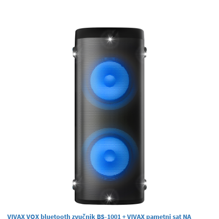
VIVAX VOX bluetooth zvučnik BS-1001 + VIVAX pametni sat NA