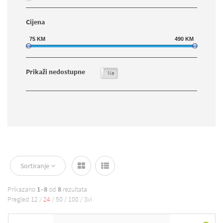
Cijena
75
KM
490
KM
Prikaži nedostupne
Da
Ne
Sortiranje
Prikazano
1–8
od
8
rezultata
Pregled
12
/
24
/
50
/
100
/
Svi